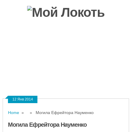
Новости
О районе
Объявления
Фотографии
Справочник района
Погода
О сайте
Контакты
12 Янв 2014
Home
» » Могила Ефрейтора Науменко
Могила Ефрейтора Науменко