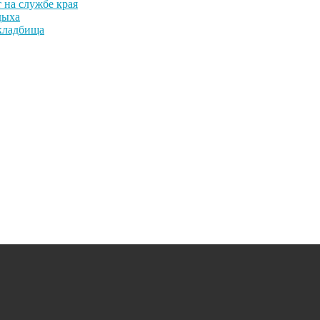
т на службе края
дыха
кладбища