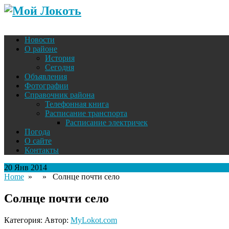
Новости
О районе
История
Сегодня
Объявления
Фотографии
Справочник района
Телефонная книга
Расписание транспорта
Расписание электричек
Погода
О сайте
Контакты
20 Янв 2014
Home
» » Солнце почти село
Солнце почти село
Категория: Автор:
MyLokot.com