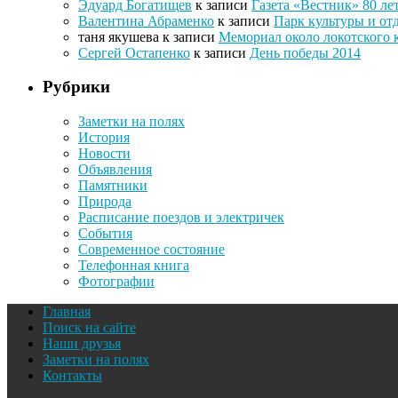
Эдуард Богатищев
к записи
Газета «Вестник» 80 ле
Валентина Абраменко
к записи
Парк культуры и от
таня якушева
к записи
Мемориал около локотского 
Сергей Остапенко
к записи
День победы 2014
Рубрики
Заметки на полях
История
Новости
Объявления
Памятники
Природа
Расписание поездов и электричек
События
Современное состояние
Телефонная книга
Фотографии
Главная
Поиск на сайте
Наши друзья
Заметки на полях
Контакты